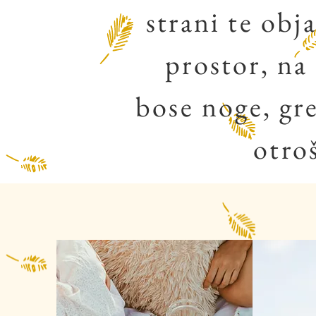
strani te obj
prostor, na
bose noge, gre
otro