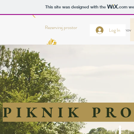
This site was designed with the
.com
web
Rezerviraj prostor
Domov
Log In
PIKNIK PR